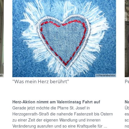
ath
© Pfarrbriefservice
"Was mein Herz berührt"
P
Herz-Aktion nimmt am Valentinstag Fahrt auf
Na
Gerade jetzt möchte die Pfarre St. Josef in
Üb
Herzogenrath-Straß die nahende Fastenzeit bis Ostern
es
zu einer Zeit der eigenen Wandlung und inneren
sc
Veränderung ausrufen und so eine Kraftquelle für ...
no