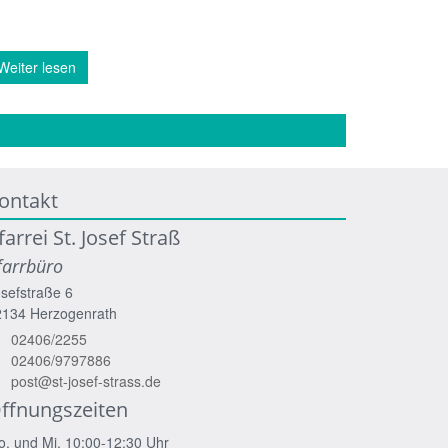
Weiter lesen
ontakt
farrei St. Josef Straß
farrbüro
sefstraße 6
2134
Herzogenrath
02406/2255
02406/9797886
post@st-josef-strass.de
ffnungszeiten
. und Mi. 10:00-12:30 Uhr