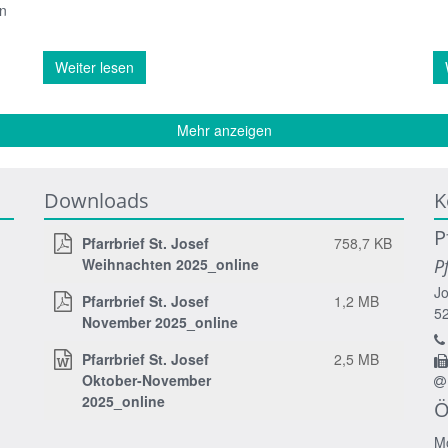
en
Weiter lesen
Mehr anzeigen
Downloads
K
P
Pfarrbrief St. Josef
758,7 KB
Weihnachten 2025_online
P
Jo
Pfarrbrief St. Josef
1,2 MB
5
November 2025_online
Pfarrbrief St. Josef
2,5 MB
Oktober-November
2025_online
Ö
Mo