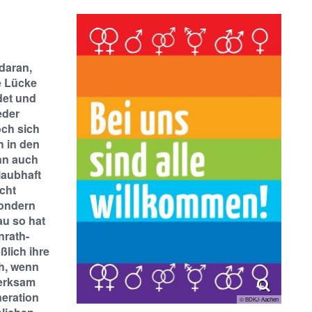
daran,
e Lücke
det und
eder
ch sich
h in den
nn auch
glaubhaft
cht
sondern
au so hat
nrath-
ßlich ihre
ch, wenn
erksam
neration
© BDKJ-Aachen