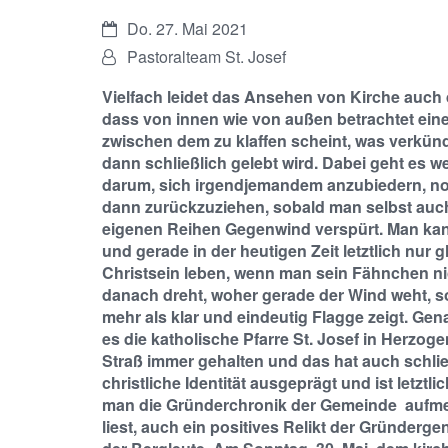
Datum:
Do. 27. Mai 2021
Von:
Pastoralteam St. Josef
Vielfach leidet das Ansehen von Kirche auch 
dass von innen wie von außen betrachtet ein
zwischen dem zu klaffen scheint, was verkün
dann schließlich gelebt wird. Dabei geht es w
darum, sich irgendjemandem anzubiedern, no
dann zurückzuziehen, sobald man selbst auc
eigenen Reihen Gegenwind verspürt. Man ka
und gerade in der heutigen Zeit letztlich nur 
Christsein leben, wenn man sein Fähnchen ni
danach dreht, woher gerade der Wind weht, 
mehr als klar und eindeutig Flagge zeigt. Gen
es die katholische Pfarre St. Josef in Herzoge
Straß immer gehalten und das hat auch schlie
christliche Identität ausgeprägt und ist letztli
man die Gründerchronik der Gemeinde aufm
liest, auch ein positives Relikt der Gründerge