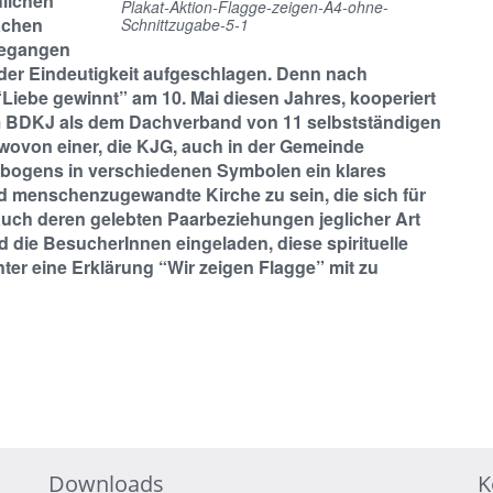
hlichen
Plakat-Aktion-Flagge-zeigen-A4-ohne-
achen
Schnittzugabe-5-1
begangen
l der Eindeutigkeit aufgeschlagen. Denn nach
Liebe gewinnt” am 10. Mai diesen Jahres, kooperiert
em BDKJ als dem Dachverband von 11 selbstständigen
wovon einer, die KJG, auch in der Gemeinde
nbogens in verschiedenen Symbolen ein klares
nd menschenzugewandte Kirche zu sein, die sich für
 auch deren gelebten Paarbeziehungen jeglicher Art
 die BesucherInnen eingeladen, diese spirituelle
ter eine Erklärung “Wir zeigen Flagge” mit zu
Downloads
K